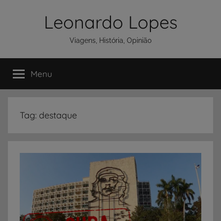
Pular
Leonardo Lopes
para
o
Viagens, História, Opinião
conteúdo
Menu
Tag:
destaque