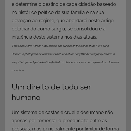
e determina o destino de cada cidadão baseado
no histórico político da sua família e na sua
devoção ao regime, que abordarei neste artigo
detalhando como surgiu, se consolidou e a
influência deste sistema nos dias atuais.
(Foto Capa: North Korean Army soldiers and civilians on the stands of the Kim Il Sung
Stadium, a photograph by Ilya Pitalev which won at the Sony World Photography Awards in
2013. Photograph: Ilya Pitalev/Sony) – Ilustra a divisão social, mas não representa exatamente
o songbun.
Um direito de todo ser
humano
Um sistema de castas é cruel e desumano não
apenas por fomentar o preconceito entre as
pessoas, mas principalmente por limitar de forma