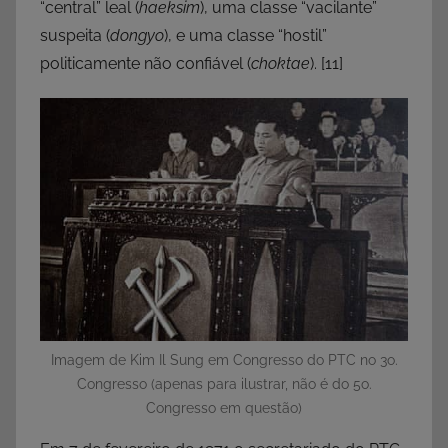
“central” leal (
haeksim
), uma classe “vacilante”
suspeita (
dongyo
), e uma classe “hostil”
politicamente não confiável (
choktae
).
[11]
Imagem de Kim Il Sung em Congresso do PTC no 3o.
Congresso (apenas para ilustrar, não é do 5o.
Congresso em questão)