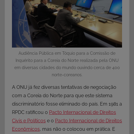
Audiência Pública em Tóquio para a Comissão de
Inquérito para a Coreia do Norte realizada pela ONU
em diversas cidades do mundo ouvindo cerca de 400
norte-coreanos.
A ONU já fez diversas tentativas de negociação
com a Coreia do Norte para que este sistema
discriminatório fosse eliminado do país. Em 1981 a
RPDC ratificou o
Pacto Internacional de Direitos
Civis e Políticos
e o
Pacto Internacional de Direitos
Econômicos
, mas não o colocou em prática. E