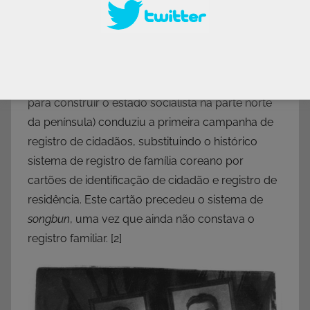
Animação demonstrando o processo de inversão da
pirâmide social na Coreia do Norte com a
implementação do socialismo.
Em 1946 o CPPCN (Comitê Popular Provisório da
Coreia do Norte – órgão criado pelos soviéticos
para construir o estado socialista na parte norte
da península) conduziu a primeira campanha de
registro de cidadãos, substituindo o histórico
sistema de registro de família coreano por
cartões de identificação de cidadão e registro de
residência. Este cartão precedeu o sistema de
songbun
, uma vez que ainda não constava o
registro familiar.
[2]