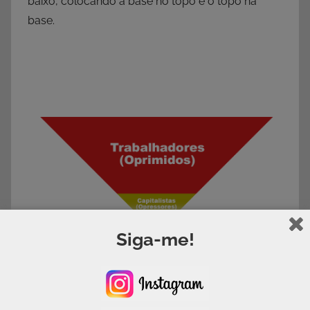
baixo, colocando a base no topo e o topo na
base.
Siga-me!