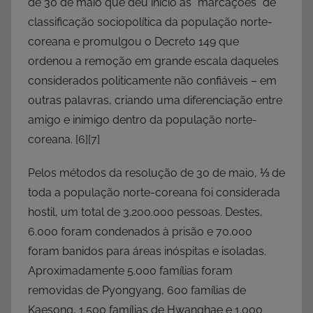
de 30 de maio que deu início às “marcações” de
classificação sociopolítica da população norte-
coreana e promulgou o Decreto 149 que
ordenou a remoção em grande escala daqueles
considerados politicamente não confiáveis – em
outras palavras, criando uma diferenciação entre
amigo e inimigo dentro da população norte-
coreana.
[6][7]
Pelos métodos da resolução de 30 de maio, ⅓ de
toda a população norte-coreana foi considerada
hostil, um total de 3.200.000 pessoas. Destes,
6.000 foram condenados à prisão e 70.000
foram banidos para áreas inóspitas e isoladas.
Aproximadamente 5.000 famílias foram
removidas de Pyongyang, 600 famílias de
Kaesong, 1.500 famílias de Hwanghae e 1.000