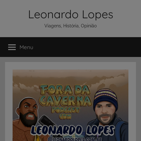
Pular
Leonardo Lopes
para
o
Viagens, História, Opinião
conteúdo
Menu