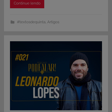
Continue lendo
#textosdequinta
,
Artigos