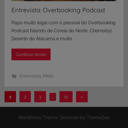
Entrevista: Overbooking Podcast
Papo muito legal com o pessoal do Overbooking
Podcast falando de Coreia do Norte, Chernobyl,
Deserto do Atacama e muito
Continue lendo
Entrevistas
,
Mídia
Paginação
Post
1
2
3
…
11
»
seguinte
de
posts
WordPress Theme: Donovan by ThemeZee.