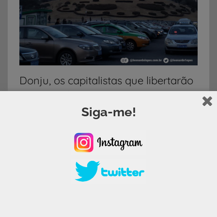
Donju, os capitalistas que libertarão
a Coreia do Norte
Siga-me!
Em 2018 quando cheguei na estação de trem de
Pyongyang, capital da Coreia do Norte, já fui
surpreendido com uma
Continue lendo
Artigos
,
Coreia do Norte