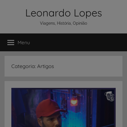
Pular
Leonardo Lopes
para
o
Viagens, História, Opinião
conteúdo
Menu
Categoria:
Artigos