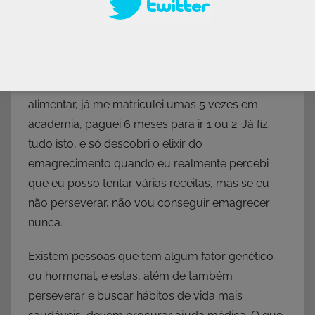
ou com “estou tentando”, quando na verdade, se
está é querendo se enganar, pois no fundo, sabe
que não está tentando coisa alguma. Eu já “tentei”
muitas coisas, muitas mesmo, iniciei diversos
tipos de dietas, das milagrosas à reeducação
alimentar, já me matriculei umas 5 vezes em
academia, paguei 6 meses para ir 1 ou 2. Já fiz
tudo isto, e só descobri o elixir do
emagrecimento quando eu realmente percebi
que eu posso tentar várias receitas, mas se eu
não perseverar, não vou conseguir emagrecer
nunca.
Existem pessoas que tem algum fator genético
ou hormonal, e estas, além de também
perseverar e buscar hábitos de vida mais