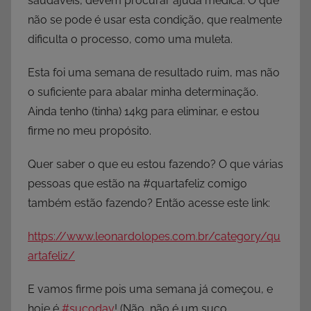
saudáveis, devem procurar ajuda médica. O que
não se pode é usar esta condição, que realmente
dificulta o processo, como uma muleta.
Esta foi uma semana de resultado ruim, mas não
o suficiente para abalar minha determinação.
Ainda tenho (tinha) 14kg para eliminar, e estou
firme no meu propósito.
Quer saber o que eu estou fazendo? O que várias
pessoas que estão na #quartafeliz comigo
também estão fazendo? Então acesse este link:
https://www.leonardolopes.com.br/category/qu
artafeliz/
E vamos firme pois uma semana já começou, e
hoje é
‪#‎sucoday‬
! (Não, não é um suco