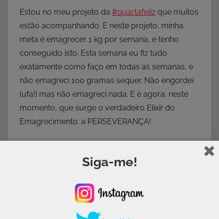
Estou no meu projeto da
‪#‎quartafeliz‬
que muitos
estão acompanhando. E neste projeto, minha
meta é emagrecer 1 kg por semana, e tenho
conseguido isto. Esta semana eu fiz tudo
exatamente como faço em todas as semanas, e
não emagreci 100 gramas sequer. Não engordei
(ufa!) mas não emagreci nada. E é agora, neste
momento, que surge o verdadeiro Elixir do
Emagrecimento: a PERSEVERANÇA!
Quem não tem vontade de desistir quando tudo
dá errado? Quem não tem vontade de comer
Siga-me!
doce? Chocolate? Pizza? Lasanha? (puts, deu
fome agora…rs) Quem não tem vontade???
Não se emagrece com boa intenção, com desejo