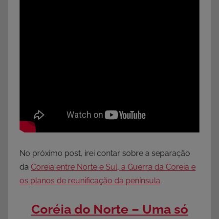
No próximo post, irei contar sobre a separação
da
Coreia entre Norte e Sul, a Guerra da Coreia e
os planos de reunificação da península
.
Coréia do Norte – Uma só