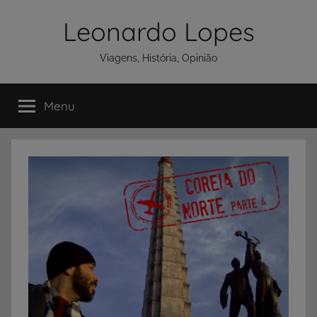
Pular
Leonardo Lopes
para
o
Viagens, História, Opinião
conteúdo
Menu