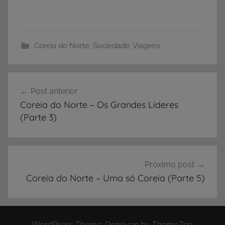
Coreia do Norte
,
Sociedade
,
Viagens
Navegação
Post anterior
de
Coreia do Norte – Os Grandes Líderes
Post
(Parte 3)
Próximo post
Coreia do Norte – Uma só Coreia (Parte 5)
WordPress Theme: Donovan by ThemeZee.