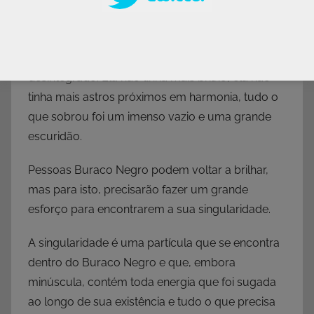
deformou totalmente e a transformou em algo
imenso e devastador.
Tudo o que se aproximava dela era sugado e
desintegrado. Ela não tinha mais brilho, ela não
tinha mais astros próximos em harmonia, tudo o
que sobrou foi um imenso vazio e uma grande
escuridão.
Pessoas Buraco Negro podem voltar a brilhar,
mas para isto, precisarão fazer um grande
esforço para encontrarem a sua singularidade.
A singularidade é uma partícula que se encontra
dentro do Buraco Negro e que, embora
minúscula, contém toda energia que foi sugada
ao longo de sua existência e tudo o que precisa