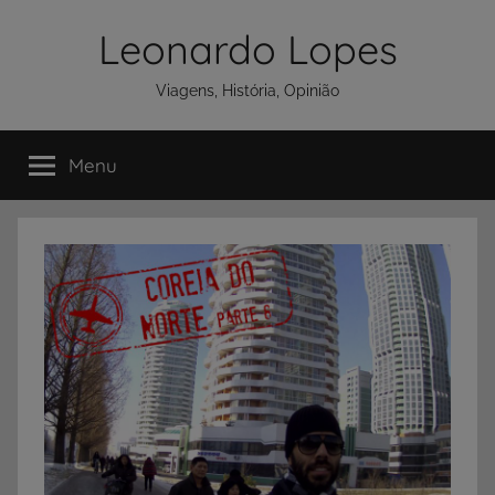
Pular
Leonardo Lopes
para
o
Viagens, História, Opinião
conteúdo
Menu