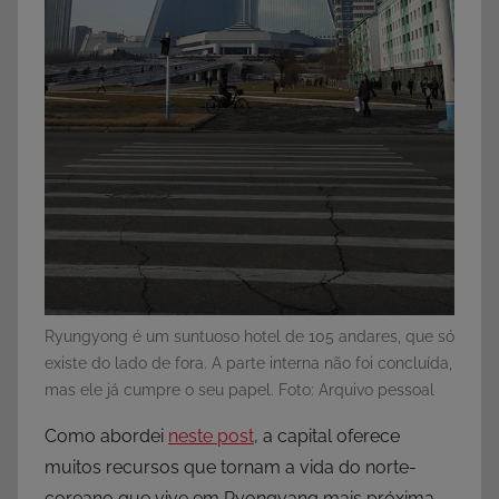
Ryungyong é um suntuoso hotel de 105 andares, que só
existe do lado de fora. A parte interna não foi concluída,
mas ele já cumpre o seu papel. Foto: Arquivo pessoal
Como abordei
neste post
, a capital oferece
muitos recursos que tornam a vida do norte-
coreano que vive em Pyongyang mais próxima