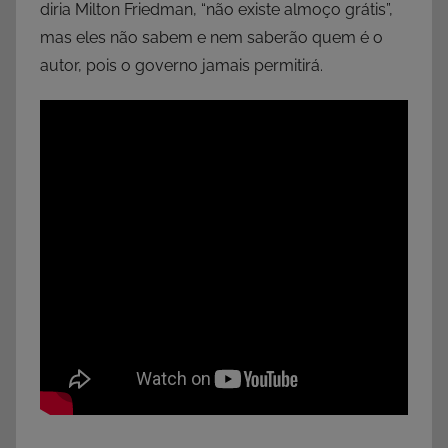
diria Milton Friedman, “não existe almoço grátis”,
mas eles não sabem e nem saberão quem é o
autor, pois o governo jamais permitirá.