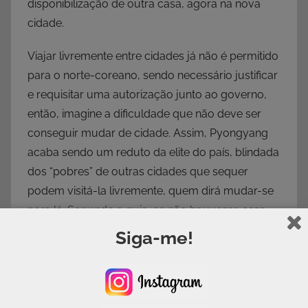
disponibilização de outra casa, agora na nova
cidade.
Viajar livremente entre cidades já não é permitido
para o norte-coreano, sendo necessário justificar
e requisitar uma autorização junto ao governo,
então, imagine a dificuldade que não deve ser
conseguir mudar de cidade. Assim, Pyongyang
acaba sendo um reduto da elite do país, blindada
dos “pobres” de outras cidades que sequer
podem visitá-la livremente, quem dirá mudar-se
para lá. Segundo a guia, se não houvesse esse
controle, todos iam querer morar em Pyongyang.
Siga-me!
Claro!