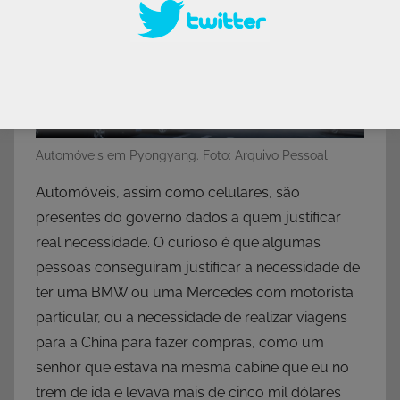
Automóveis em Pyongyang. Foto: Arquivo Pessoal
Automóveis, assim como celulares, são
presentes do governo dados a quem justificar
real necessidade. O curioso é que algumas
pessoas conseguiram justificar a necessidade de
ter uma BMW ou uma Mercedes com motorista
particular, ou a necessidade de realizar viagens
para a China para fazer compras, como um
senhor que estava na mesma cabine que eu no
trem de ida e levava mais de cinco mil dólares