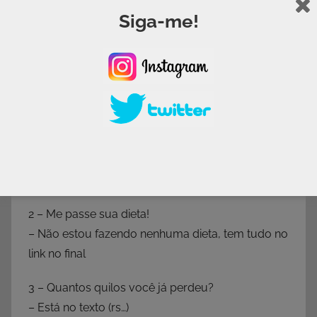
Siga-me!
E mais uma dica: No frio nosso organismo
consome mais calorias naturalmente, então, é
um ótima oportunidade para perder peso!
FAQ:
1 – Me passa a receita do suco!
– Não estou tomando suco prá emagrecer, veja
o link no final e vai entender melhor
2 – Me passe sua dieta!
– Não estou fazendo nenhuma dieta, tem tudo no
link no final
3 – Quantos quilos você já perdeu?
– Está no texto (rs…)