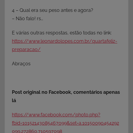
4 – Qual era seu peso antes e agora?
– Não falo! rs…
E várias outras respostas, estão todas no link:
https://
www.leonardolopes.com.br/
quartafeliz-
preparacao/
Abraços
Post original no Facebook, comentários apenas
lá
https://www.facebook.com/photo.php?
fbid=10152143085467099&set=a.10150090454292
099.272860.710597098