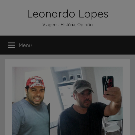
Pular
Leonardo Lopes
para
o
Viagens, História, Opinião
conteúdo
Menu