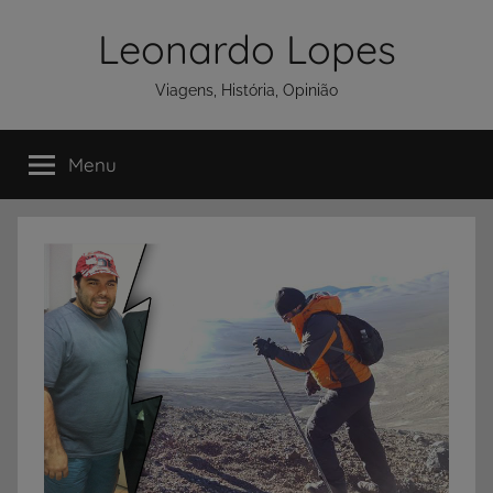
Pular
Leonardo Lopes
para
o
Viagens, História, Opinião
conteúdo
Menu