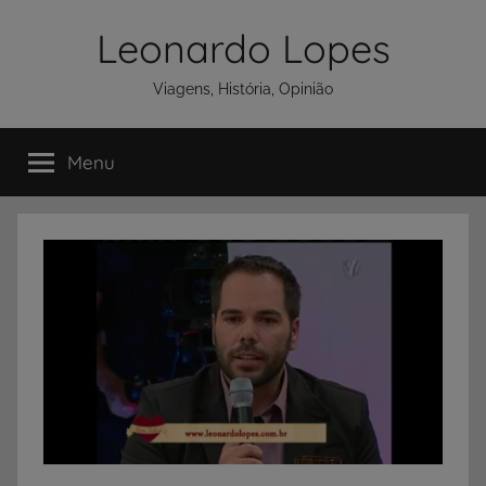
Pular
Leonardo Lopes
para
o
Viagens, História, Opinião
conteúdo
Menu