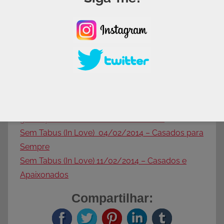
Confira outras participações no Programa:
Consultório de Família 23/10/2013 – Porque
comigo?
Consultório de Família 28/10/2013 – Como ser
grato quando coisas ruins acontecem?
Sem Tabus (In Love) 04/02/2014 – Casados para
Sempre
Sem Tabus (In Love) 11/02/2014 – Casados e
Apaixonados
Compartilhar: