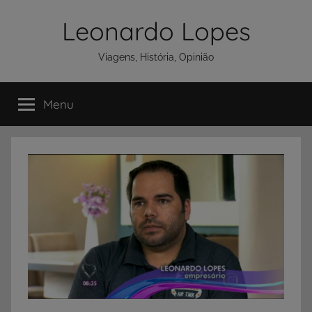
Pular
Leonardo Lopes
para
o
Viagens, História, Opinião
conteúdo
Menu