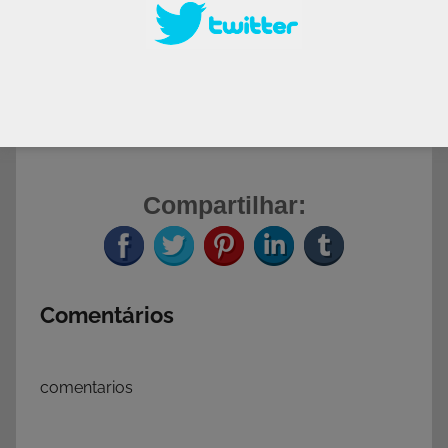
Post original no Facebook
O convite para esta matéria surgiu a partir
deste post
Compartilhar:
Comentários
comentarios