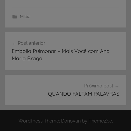
Mídia
Navegação
Post anterior
de
Embolia Pulmonar – Mais Você com Ana
Post
Maria Braga
Próximo post
QUANDO FALTAM PALAVRAS
WordPress Theme: Donovan by ThemeZee.