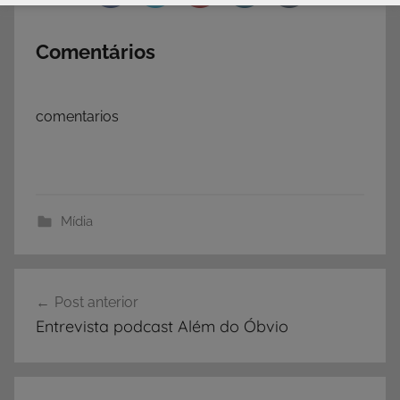
Comentários
comentarios
Mídia
Navegação
Post anterior
de
Entrevista podcast Além do Óbvio
Post