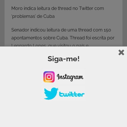
Moro indica leitura de thread no Twitter com
‘problemas’ de Cuba
Senador indicou leitura de uma thread com 150
apontamentos sobre Cuba. Thread foi escrita por
Leonardo Lopes, que visitou o país e
compartilhou sua perspectiva.
Siga-me!
Leia a matéria completa aqui:
https://www.em.com.br/app/noticia/politica/20
23/04/30/interna_politica,1487898/moro-indica-
leitura-de-thread-no-twitter-com-problemas-de-
cuba.shtml
Compartilhar: