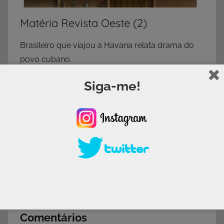
Matéria Revista Oeste (2)
Brasileiro que viajou a Havana relata drama do
povo cubano.
“Encontrar comida é uma jornada”, afirma
Siga-me!
Leonardo Lopes
Leia a matéria completa aqui:
https://revistaoeste.com/mundo/cuba-
brasileiro-relata-viagem-havana/
Compartilhar:
Comentários