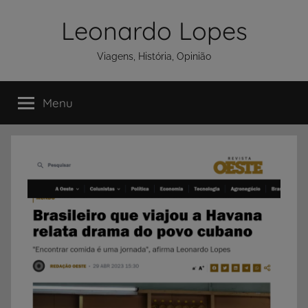
Pular
Leonardo Lopes
para
o
Viagens, História, Opinião
conteúdo
Menu