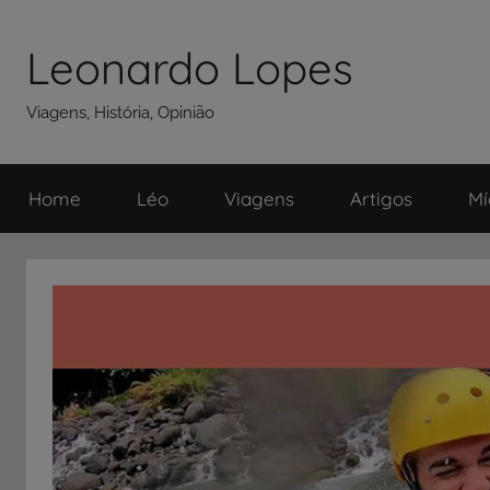
Pular
para
Leonardo Lopes
o
conteúdo
Viagens, História, Opinião
Home
Léo
Viagens
Artigos
Mí