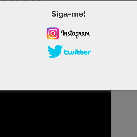
– Eng Leo
Siga-me!
 quadro / podcast criado pelo Eng Leo da Consoles e Jogo
a debater de forma inteligente e engraçada os mais dive
xclusivo do canal Consoles e Jogos Brasil.
Leonardo Lopes.
ardo Lopes (Formado em História e NÃO é de esquerda!)