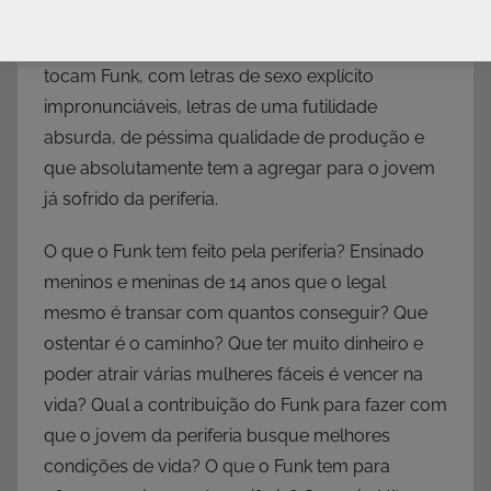
correto e o motivaram a mudar o “sistema”. Hoje,
andando pela mesma periferia, os carros só
tocam Funk, com letras de sexo explícito
impronunciáveis, letras de uma futilidade
absurda, de péssima qualidade de produção e
que absolutamente tem a agregar para o jovem
já sofrido da periferia.
O que o Funk tem feito pela periferia? Ensinado
meninos e meninas de 14 anos que o legal
mesmo é transar com quantos conseguir? Que
ostentar é o caminho? Que ter muito dinheiro e
poder atrair várias mulheres fáceis é vencer na
vida? Qual a contribuição do Funk para fazer com
que o jovem da periferia busque melhores
condições de vida? O que o Funk tem para