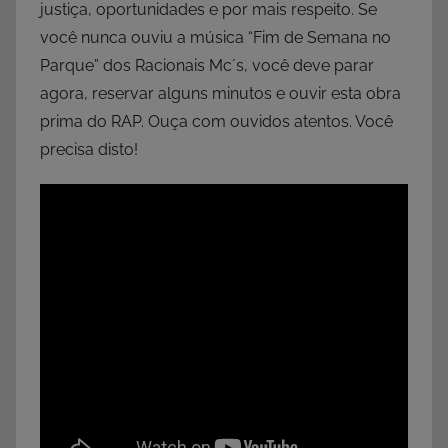
justiça, oportunidades e por mais respeito. Se
você nunca ouviu a música “Fim de Semana no
Parque” dos Racionais Mc´s, você deve parar
agora, reservar alguns minutos e ouvir esta obra
prima do RAP. Ouça com ouvidos atentos. Você
precisa disto!