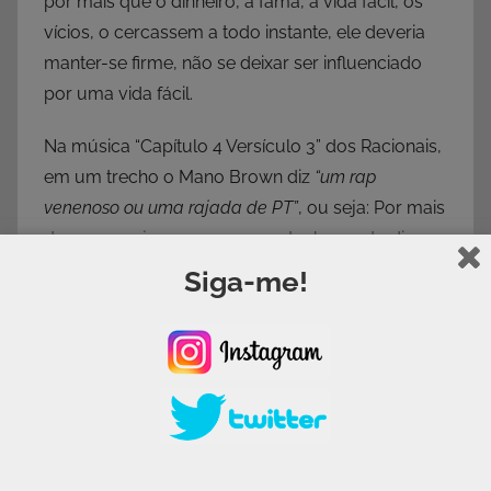
por mais que o dinheiro, a fama, a vida fácil, os
vícios, o cercassem a todo instante, ele deveria
manter-se firme, não se deixar ser influenciado
por uma vida fácil.
Na música “Capítulo 4 Versículo 3” dos Racionais,
em um trecho o Mano Brown diz
“um rap
venenoso ou uma rajada de PT”
, ou seja: Por mais
duro que seja, ouça o que eu tenho pra te dizer,
ou você pode acabar morto. (PT é uma
Siga-me!
metralhadora).
Na minha época, nos anos 80 e 90, você ouvia os
carros passando pela periferia com um som alto
tocando algum RAP. Eram músicas que faziam
ele pensar, questionar sua posição social, discutir
política. Músicas que mostravam o caminho