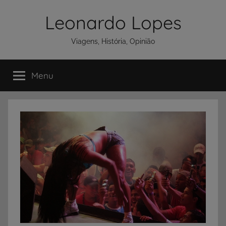
Pular
Leonardo Lopes
para
o
Viagens, História, Opinião
conteúdo
Menu